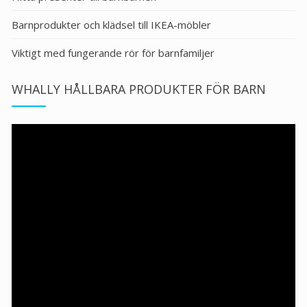
Barnprodukter och klädsel till IKEA-möbler
Viktigt med fungerande rör för barnfamiljer
WHALLY HÅLLBARA PRODUKTER FÖR BARN