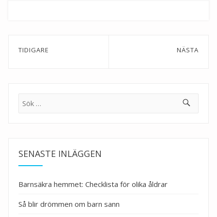
Inläggsnavigering
TIDIGARE
NÄSTA
Previous
Next
post:
post:
Sök
efter:
SENASTE INLÄGGEN
Barnsäkra hemmet: Checklista för olika åldrar
Så blir drömmen om barn sann