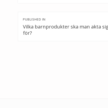
Inläggsnavigering
PUBLISHED IN
Vilka barnprodukter ska man akta si
för?