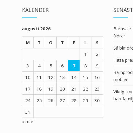
KALENDER
SENAST
augusti 2026
Barnsäkra
åldrar
M
T
O
T
F
L
S
Så blir 
1
2
Hitta pre
3
4
5
6
7
8
9
Barnprodu
10
11
12
13
14
15
16
möbler
17
18
19
20
21
22
23
Viktigt m
barnfamil
24
25
26
27
28
29
30
31
« mar